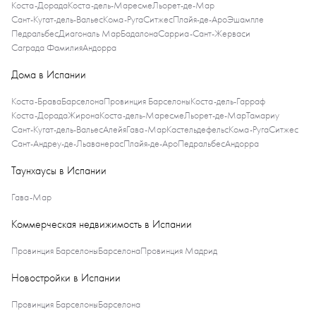
Коста-Дорада
Коста-дель-Маресме
Льорет-де-Мар
Сант-Кугат-дель-Вальес
Кома-Руга
Ситжес
Плайя-де-Аро
Эшампле
Педральбес
Диагональ Мар
Бадалона
Сарриа-Сант-Жерваси
Саграда Фамилия
Андорра
Дома в Испании
Коста-Брава
Барселона
Провинция Барселоны
Коста-дель-Гарраф
Коста-Дорада
Жирона
Коста-дель-Маресме
Льорет-де-Мар
Тамариу
Сант-Кугат-дель-Вальес
Алейя
Гава-Мар
Кастельдефельс
Кома-Руга
Ситжес
Сант-Андреу-де-Льаванерас
Плайя-де-Аро
Педральбес
Андорра
Таунхаусы в Испании
Гава-Мар
Коммерческая недвижимость в Испании
Провинция Барселоны
Барселона
Провинция Мадрид
Новостройки в Испании
Провинция Барселоны
Барселона