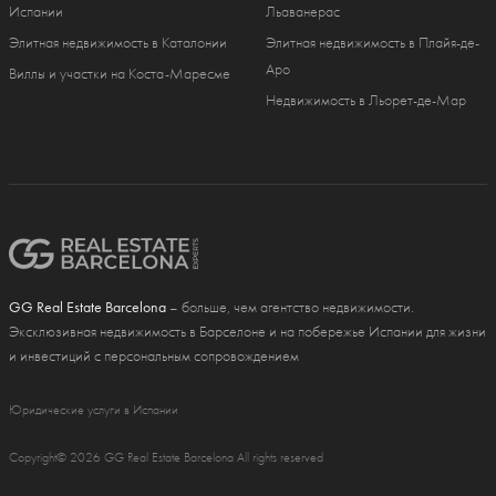
Испании
Льаванерас
Элитная недвижимость в Каталонии
Элитная недвижимость в Плайя-де-
Аро
Виллы и участки на Коста-Маресме
Недвижимость в Льорет-де-Мар
GG Real Estate Barcelona
– больше, чем агентство недвижимости.
Эксклюзивная недвижимость в Барселоне и на побережье Испании для жизни
и инвестиций с персональным сопровождением
Юридические услуги в Испании
Copyright© 2026 GG Real Estate Barcelona All rights reserved