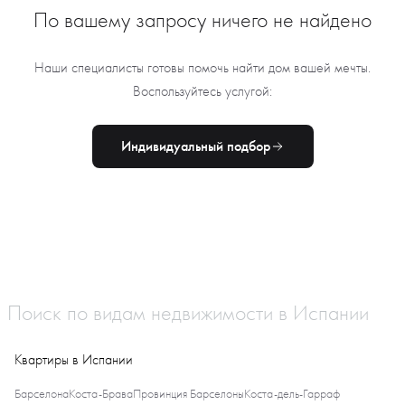
По вашему запросу ничего не найдено
Наши специалисты готовы помочь найти дом вашей мечты.
Воспользуйтесь услугой:
Индивидуальный подбор
Поиск по видам недвижимости в Испании
Квартиры в Испании
Барселона
Коста-Брава
Провинция Барселоны
Коста-дель-Гарраф