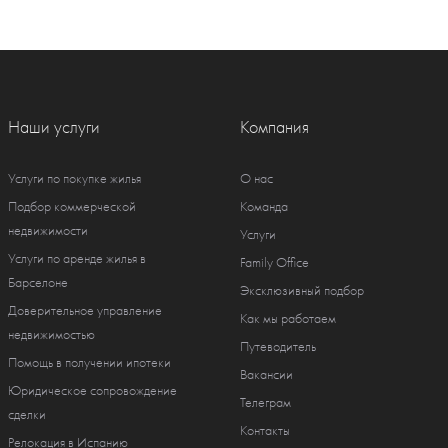
Наши услуги
Компания
Услуги по покупке жилья
О нас
Подбор коммерческой
Команда
недвижимости
Услуги
Услуги по аренде жилья в
Family Office
Барселоне
Эксклюзивный подбор
Доверительное управление
Как мы работаем
недвижимостью
Путеводитель
Помощь в получении ипотеки
Вакансии
Юридическое сопровождение
Телеграм
сделки
Контакты
Релокация в Испанию