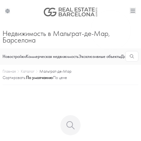
Недвижимость в Мальграт-де-Мар,
Барселона
Новостройки
Коммерческая недвижимость
Эксклюзивные объекты
Долгосроч
Главная
Каталог
Мальграт-де-Мар
Сортировать:
По умолчанию
По цене