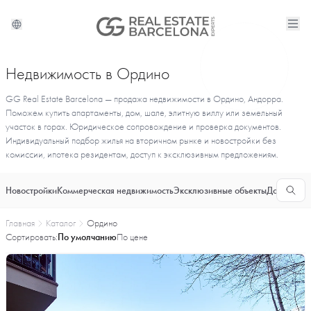
Недвижимость в Ордино
GG Real Estate Barcelona — продажа недвижимости в Ордино, Андорра.
Поможем купить апартаменты, дом, шале, элитную виллу или земельный
участок в горах. Юридическое сопровождение и проверка документов.
Индивидуальный подбор жилья на вторичном рынке и новостройки без
комиссии, ипотека резидентам, доступ к эксклюзивным предложениям.
Новостройки
Коммерческая недвижимость
Эксклюзивные объекты
Долгосроч
Главная
Каталог
Ордино
Сортировать:
По умолчанию
По цене