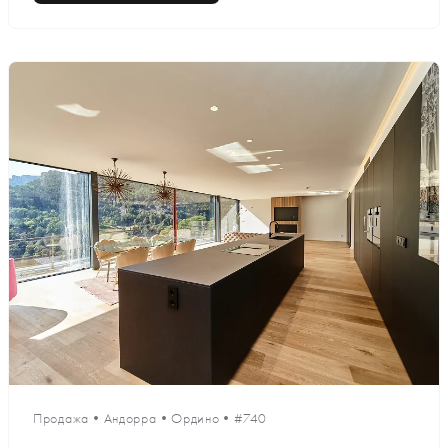
Продажа
•
Андорра
•
Ордино
•
#740