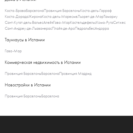
Коста-Брава
Барселона
Провинция Барселоны
Коста-дель-Гарраф
Коста-Дорада
Жирона
Коста-дель-Маресме
Льорет-де-Мар
Тамариу
Сант-Кугат-дель-Вальес
Алейя
Гава-Мар
Кастельдефельс
Кома-Руга
Ситжес
Сант-Андреу-де-Льаванерас
Плайя-де-Аро
Педральбес
Андорра
Таунхаусы в Испании
Гава-Мар
Коммерческая недвижимость в Испании
Провинция Барселоны
Барселона
Провинция Мадрид
Новостройки в Испании
Провинция Барселоны
Барселона