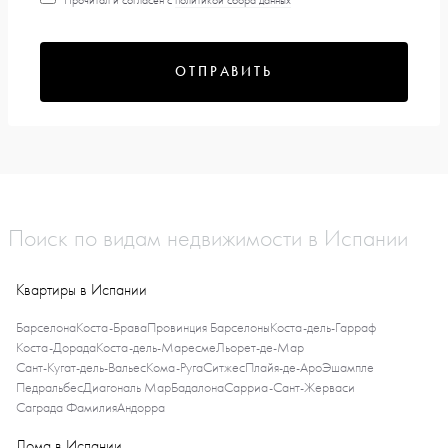
Прочитал и согласен с
политикой сбора данных
ОТПРАВИТЬ
Поиск по видам недвижимости в Испании
Квартиры в Испании
Барселона
Коста-Брава
Провинция Барселоны
Коста-дель-Гарраф
Коста-Дорада
Коста-дель-Маресме
Льорет-де-Мар
Сант-Кугат-дель-Вальес
Кома-Руга
Ситжес
Плайя-де-Аро
Эшампле
Педральбес
Диагональ Мар
Бадалона
Сарриа-Сант-Жерваси
Саграда Фамилия
Андорра
Дома в Испании