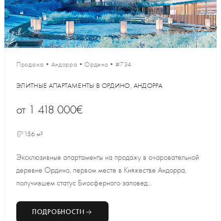
Продажа
•
Андорра
•
Ордино
•
#734
ЭЛИТНЫЕ АПАРТАМЕНТЫ В ОРДИНО, АНДОРРА
от
1 418 000€
156 м²
Эксклюзивные апартаменты на продажу в очаровательной
деревне Ордино, первом месте в Княжестве Андорра,
получившем статус Биосферного заповед...
ПОДРОБНОСТИ