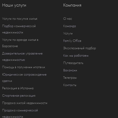
Наши услуги
Компания
Услуги по покупке жилья
О нас
Подбор коммерческой
Команда
недвижимости
Услуги
Услуги по аренде жилья в
Family Office
Барселоне
Эксклюзивный подбор
Доверительное управление
Как мы работаем
недвижимостью
Путеводитель
Помощь в получении ипотеки
Вакансии
Юридическое сопровождение
Телеграм
сделки
Контакты
Релокация в Испанию
Спортивная релокация
Продажа жилой недвижимости
Продажа коммерческой
недвижимости