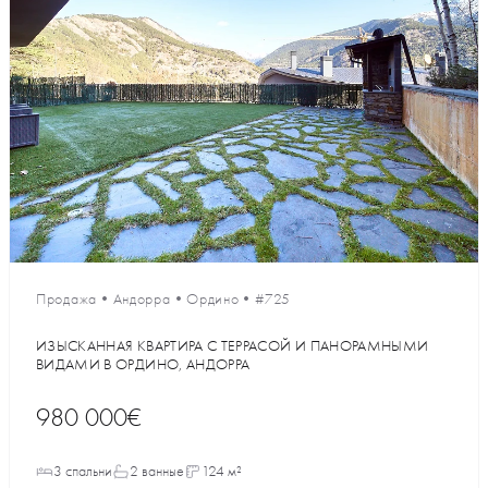
Продажа
•
Андорра
•
Ордино
•
#725
ИЗЫСКАННАЯ КВАРТИРА С ТЕРРАСОЙ И ПАНОРАМНЫМИ
ВИДАМИ В ОРДИНО, АНДОРРА
980 000€
3 спальни
2 ванные
124 м²