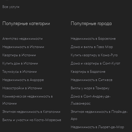
Все услуги
Популярные категории
Популярные города
Агентство недвижимости
Недвижимость в Барселоне
Недвижимость в Испании
Дома и виллы в Гава Мар
Квартиры в Испании
Купить квартиру в Кома-Руга
Купить дом в Испании
Дома и квартиры в Сант-Кугат
Таунхаусы в Испании
Квартиры в Бадалоне
Недвижимость в Андорре
Недвижимость в Ситжесе
Новостройки в Испании
Виллы у моря в Тамариу
Коммерческая недвижимость в
Дома в Сант-Андреу-де-
Испании
Льаванерас
Элитная недвижимость в Каталонии
Элитная недвижимость в Плайя-де-
Аро
Виллы и участки на Коста-Маресме
Недвижимость в Льорет-де-Мар