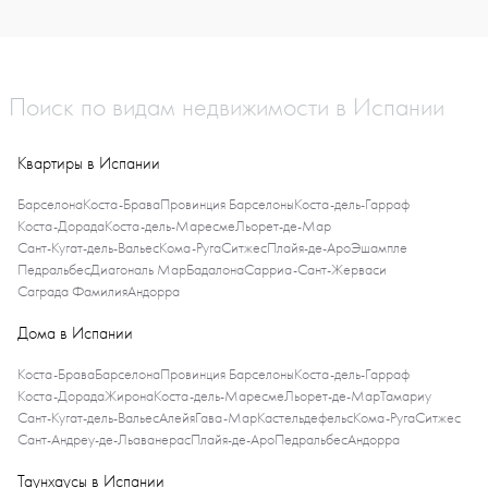
Поиск по видам недвижимости в Испании
Квартиры в Испании
Барселона
Коста-Брава
Провинция Барселоны
Коста-дель-Гарраф
Коста-Дорада
Коста-дель-Маресме
Льорет-де-Мар
Сант-Кугат-дель-Вальес
Кома-Руга
Ситжес
Плайя-де-Аро
Эшампле
Педральбес
Диагональ Мар
Бадалона
Сарриа-Сант-Жерваси
Саграда Фамилия
Андорра
Дома в Испании
Коста-Брава
Барселона
Провинция Барселоны
Коста-дель-Гарраф
Коста-Дорада
Жирона
Коста-дель-Маресме
Льорет-де-Мар
Тамариу
Сант-Кугат-дель-Вальес
Алейя
Гава-Мар
Кастельдефельс
Кома-Руга
Ситжес
Сант-Андреу-де-Льаванерас
Плайя-де-Аро
Педральбес
Андорра
Таунхаусы в Испании