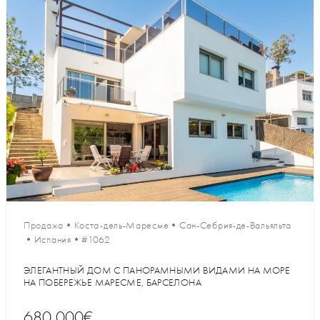
Продажа
•
Коста-дель-Маресме
•
Сан-Себрия-де-Вальяльта
•
Испания
•
#1062
ЭЛЕГАНТНЫЙ ДОМ С ПАНОРАМНЫМИ ВИДАМИ НА МОРЕ
НА ПОБЕРЕЖЬЕ МАРЕСМЕ, БАРСЕЛОНА
680 000€