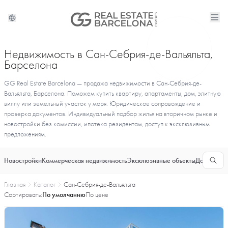
Недвижимость в Сан-Себрия-де-Вальяльта,
Барселона
GG Real Estate Barcelona — продажа недвижимости в Сан-Себрия-де-
Вальяльта, Барселона. Поможем купить квартиру, апартаменты, дом, элитную
виллу или земельный участок у моря. Юридическое сопровождение и
проверка документов. Индивидуальный подбор жилья на вторичном рынке и
новостройки без комиссии, ипотека резидентам, доступ к эксклюзивным
предложениям.
Новостройки
Коммерческая недвижимость
Эксклюзивные объекты
Долгосроч
Главная
Каталог
Сан-Себрия-де-Вальяльта
Сортировать:
По умолчанию
По цене