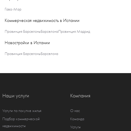
Гава-Мар
Коммерческая недвижимость в Испании
Провинция Барселоны
Барселона
Провинция Мадрид
Новостройки в Испании
Провинция Барселоны
Барселона
Наши услуги
Компания
Услуги по покупке жилья
О нас
Подбор коммерческой
Команда
недвижимости
Услуги