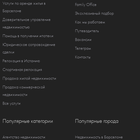
Услуги по аренде жилья в
Family Office
Барселоне
Эксклюзивный подбор
Доверительное управление
Как мы работаем
недвижимостью
Путеводитель
Помощь в получении ипотеки
Вакансии
Юридическое сопровождение
Телеграм
сделки
Контакты
Релокация в Испанию
Спортивная релокация
Продажа жилой недвижимости
Продажа коммерческой
недвижимости
Все услуги
Популярные категории
Популярные города
Агентство недвижимости
Недвижимость в Барселоне