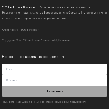
GG Real Estate Barcelona
– больше, чем агентство недвижимости.
Эксклюзивная недвижимость в Барселоне и на побережье Испании для жизни
и инвестиций с персональным сопровождением
Юридические услуги в Испании
Copyright© 2026 GG Real Estate Barcelona All rights reserved
Новости и эксклюзивные предложения
Подписаться
Получайте уведомления о новых объектах и эксклюзивных предложениях