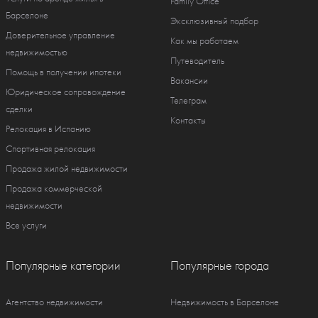
Family Office
Барселоне
Эксклюзивный подбор
Доверительное управление
Как мы работаем
недвижимостью
Путеводитель
Помощь в получении ипотеки
Вакансии
Юридическое сопровождение
Телеграм
сделки
Контакты
Релокация в Испанию
Спортивная релокация
Продажа жилой недвижимости
Продажа коммерческой
недвижимости
Все услуги
Популярные категории
Популярные города
Агентство недвижимости
Недвижимость в Барселоне