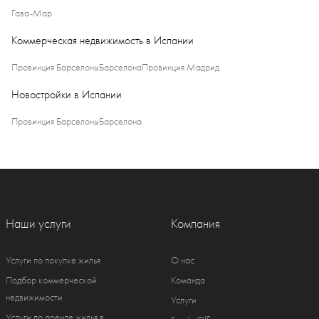
Гава-Мар
Коммерческая недвижимость в Испании
Провинция Барселоны
Барселона
Провинция Мадрид
Новостройки в Испании
Провинция Барселоны
Барселона
Наши услуги
Компания
Услуги по покупке жилья
О нас
Подбор коммерческой
Команда
недвижимости
Услуги
Услуги по аренде жилья в