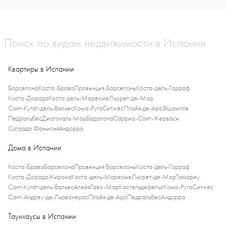
Поиск по видам недвижимости в Испании
Квартиры в Испании
Барселона
Коста-Брава
Провинция Барселоны
Коста-дель-Гарраф
Коста-Дорада
Коста-дель-Маресме
Льорет-де-Мар
Сант-Кугат-дель-Вальес
Кома-Руга
Ситжес
Плайя-де-Аро
Эшампле
Педральбес
Диагональ Мар
Бадалона
Сарриа-Сант-Жерваси
Саграда Фамилия
Андорра
Дома в Испании
Коста-Брава
Барселона
Провинция Барселоны
Коста-дель-Гарраф
Коста-Дорада
Жирона
Коста-дель-Маресме
Льорет-де-Мар
Тамариу
Сант-Кугат-дель-Вальес
Алейя
Гава-Мар
Кастельдефельс
Кома-Руга
Ситжес
Сант-Андреу-де-Льаванерас
Плайя-де-Аро
Педральбес
Андорра
Таунхаусы в Испании