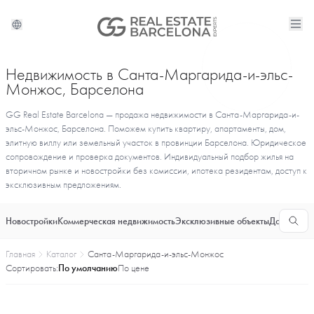
Недвижимость в Санта-Маргарида-и-эльс-
Монжос, Барселона
GG Real Estate Barcelona — продажа недвижимости в Санта-Маргарида-и-
эльс-Монжос, Барселона. Поможем купить квартиру, апартаменты, дом,
элитную виллу или земельный участок в провинции Барселона. Юридическое
сопровождение и проверка документов. Индивидуальный подбор жилья на
вторичном рынке и новостройки без комиссии, ипотека резидентам, доступ к
эксклюзивным предложениям.
Новостройки
Коммерческая недвижимость
Эксклюзивные объекты
Долгосроч
Главная
Каталог
Санта-Маргарида-и-эльс-Монжос
Сортировать:
По умолчанию
По цене