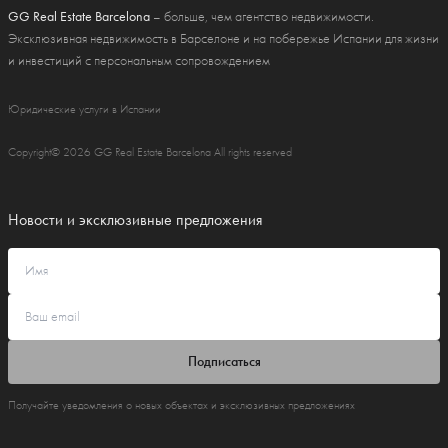
GG Real Estate Barcelona
– больше, чем агентство недвижимости.
Эксклюзивная недвижимость в Барселоне и на побережье Испании для жизни
и инвестиций с персональным сопровождением
Юридические услуги в Испании
Copyright© 2026 GG Real Estate Barcelona All rights reserved
Новости и эксклюзивные предложения
Подписаться
Получайте уведомления о новых объектах и эксклюзивных предложениях