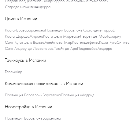
Педральбес
Диагональ Мар
Бадалона
Сарриа-Сант-Жерваси
Саграда Фамилия
Андорра
Дома в Испании
Коста-Брава
Барселона
Провинция Барселоны
Коста-дель-Гарраф
Коста-Дорада
Жирона
Коста-дель-Маресме
Льорет-де-Мар
Тамариу
Сант-Кугат-дель-Вальес
Алейя
Гава-Мар
Кастельдефельс
Кома-Руга
Ситжес
Сант-Андреу-де-Льаванерас
Плайя-де-Аро
Педральбес
Андорра
Таунхаусы в Испании
Гава-Мар
Коммерческая недвижимость в Испании
Провинция Барселоны
Барселона
Провинция Мадрид
Новостройки в Испании
Провинция Барселоны
Барселона