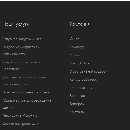
Наши услуги
Компания
Услуги по покупке жилья
О нас
Подбор коммерческой
Команда
недвижимости
Услуги
Услуги по аренде жилья в
Family Office
Барселоне
Эксклюзивный подбор
Доверительное управление
Как мы работаем
недвижимостью
Путеводитель
Помощь в получении ипотеки
Вакансии
Юридическое сопровождение
Телеграм
сделки
Контакты
Релокация в Испанию
Спортивная релокация