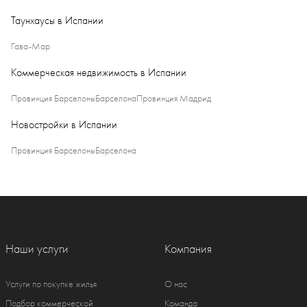
Таунхаусы в Испании
Гава-Мар
Коммерческая недвижимость в Испании
Провинция Барселоны
Барселона
Провинция Мадрид
Новостройки в Испании
Провинция Барселоны
Барселона
Наши услуги
Компания
Услуги по покупке жилья
О нас
Подбор коммерческой
Команда