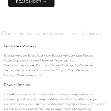
ПОДРОБНОСТИ
Поиск по видам недвижимости в Испании
Квартиры в Испании
Барселона
Коста-Брава
Провинция Барселоны
Коста-дель-Гарраф
Коста-Дорада
Коста-дель-Маресме
Льорет-де-Мар
Сант-Кугат-дель-Вальес
Кома-Руга
Ситжес
Плайя-де-Аро
Эшампле
Педральбес
Диагональ Мар
Бадалона
Сарриа-Сант-Жерваси
Саграда Фамилия
Андорра
Дома в Испании
Коста-Брава
Барселона
Провинция Барселоны
Коста-дель-Гарраф
Коста-Дорада
Жирона
Коста-дель-Маресме
Льорет-де-Мар
Тамариу
Сант-Кугат-дель-Вальес
Алейя
Гава-Мар
Кастельдефельс
Кома-Руга
Ситжес
Сант-Андреу-де-Льаванерас
Плайя-де-Аро
Педральбес
Андорра