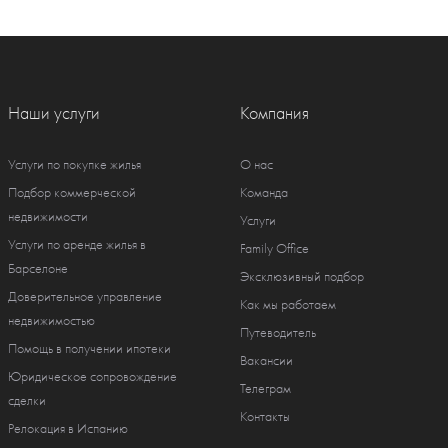
Наши услуги
Компания
Услуги по покупке жилья
О нас
Подбор коммерческой
Команда
недвижимости
Услуги
Услуги по аренде жилья в
Family Office
Барселоне
Эксклюзивный подбор
Доверительное управление
Как мы работаем
недвижимостью
Путеводитель
Помощь в получении ипотеки
Вакансии
Юридическое сопровождение
Телеграм
сделки
Контакты
Релокация в Испанию