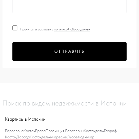
Прочитал и согласен с
политикой сбора данных
ОТПРАВИТЬ
Поиск по видам недвижимости в Испании
Квартиры в Испании
Барселона
Коста-Брава
Провинция Барселоны
Коста-дель-Гарраф
Коста-Дорада
Коста-дель-Маресме
Льорет-де-Мар