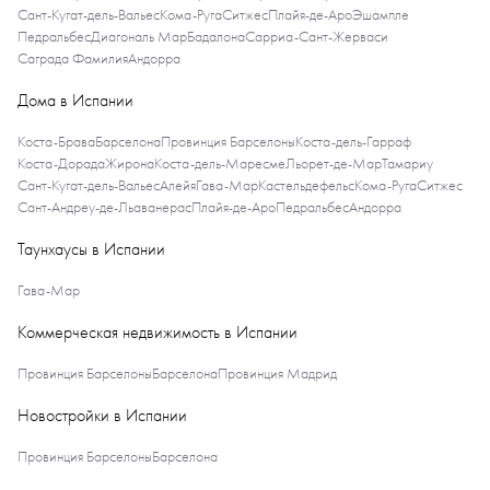
Сант-Кугат-дель-Вальес
Кома-Руга
Ситжес
Плайя-де-Аро
Эшампле
Педральбес
Диагональ Мар
Бадалона
Сарриа-Сант-Жерваси
Саграда Фамилия
Андорра
Дома в Испании
Коста-Брава
Барселона
Провинция Барселоны
Коста-дель-Гарраф
Коста-Дорада
Жирона
Коста-дель-Маресме
Льорет-де-Мар
Тамариу
Сант-Кугат-дель-Вальес
Алейя
Гава-Мар
Кастельдефельс
Кома-Руга
Ситжес
Сант-Андреу-де-Льаванерас
Плайя-де-Аро
Педральбес
Андорра
Таунхаусы в Испании
Гава-Мар
Коммерческая недвижимость в Испании
Провинция Барселоны
Барселона
Провинция Мадрид
Новостройки в Испании
Провинция Барселоны
Барселона