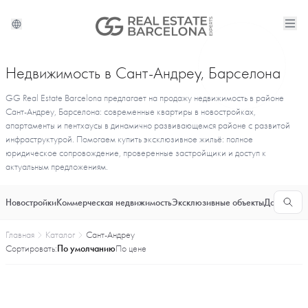
Недвижимость в Сант-Андреу, Барселона
GG Real Estate Barcelona предлагает на продажу недвижимость в районе
Сант-Андреу, Барселона: современные квартиры в новостройках,
апартаменты и пентхаусы в динамично развивающемся районе с развитой
инфраструктурой. Помогаем купить эксклюзивное жильё: полное
юридическое сопровождение, проверенные застройщики и доступ к
актуальным предложениям.
Новостройки
Коммерческая недвижимость
Эксклюзивные объекты
Долгосроч
Главная
Каталог
Сант-Андреу
Сортировать:
По умолчанию
По цене