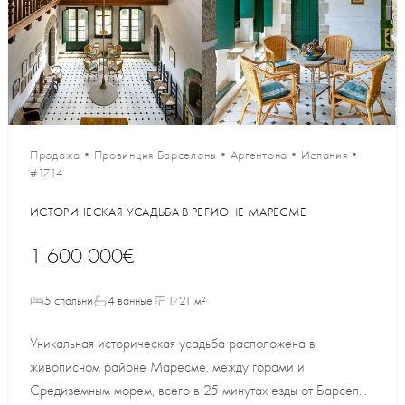
Продажа
•
Провинция Барселоны
•
Аргентона
•
Испания
•
#1714
ИСТОРИЧЕСКАЯ УСАДЬБА В РЕГИОНЕ МАРЕСМЕ
1 600 000€
5 спальни
4 ванные
1721 м²
Уникальная историческая усадьба расположена в
живописном районе Маресме, между горами и
Средиземным морем, всего в 25 минутах езды от Барсел...