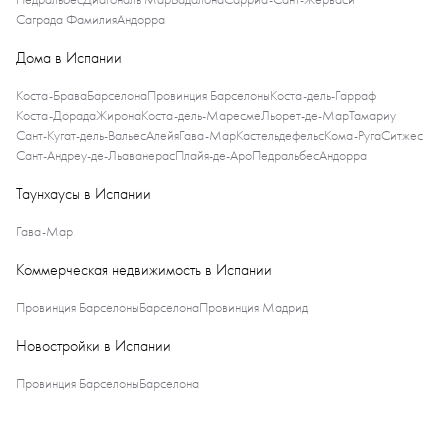
Саграда Фамилия
Андорра
Дома в Испании
Коста-Брава
Барселона
Провинция Барселоны
Коста-дель-Гарраф
Коста-Дорада
Жирона
Коста-дель-Маресме
Льорет-де-Мар
Тамариу
Сант-Кугат-дель-Вальес
Алейя
Гава-Мар
Кастельдефельс
Кома-Руга
Ситжес
Сант-Андреу-де-Льаванерас
Плайя-де-Аро
Педральбес
Андорра
Таунхаусы в Испании
Гава-Мар
Коммерческая недвижимость в Испании
Провинция Барселоны
Барселона
Провинция Мадрид
Новостройки в Испании
Провинция Барселоны
Барселона