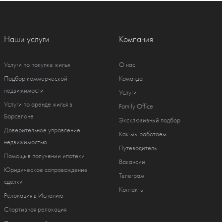
Наши услуги
Компания
Услуги по покупке жилья
О нас
Подбор коммерческой
Команда
недвижимости
Услуги
Услуги по аренде жилья в
Family Office
Барселоне
Эксклюзивный подбор
Доверительное управление
Как мы работаем
недвижимостью
Путеводитель
Помощь в получении ипотеки
Вакансии
Юридическое сопровождение
Телеграм
сделки
Контакты
Релокация в Испанию
Спортивная релокация