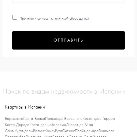
Прочитал и согласен с
политикой сбора данных
ОТПРАВИТЬ
Поиск по видам недвижимости в Испании
Квартиры в Испании
Барселона
Коста-Брава
Провинция Барселоны
Коста-дель-Гарраф
Коста-Дорада
Коста-дель-Маресме
Льорет-де-Мар
Сант-Кугат-дель-Вальес
Кома-Руга
Ситжес
Плайя-де-Аро
Эшампле
Педральбес
Диагональ Мар
Бадалона
Сарриа-Сант-Жерваси