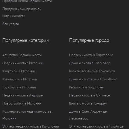
Продажа жилой недвижимости
Продажа коммерческой
недвижимости
Все услуги
Популярные категории
Популярные города
Агентство недвижимости
Недвижимость в Барселоне
Недвижимость в Испании
Дома и виллы в Гава Мар
Квартиры в Испании
Купить квартиру в Кома-Руга
Купить дом в Испании
Дома и квартиры в Сант-Кугат
Таунхаусы в Испании
Квартиры в Бадалоне
Недвижимость в Андорре
Недвижимость в Ситжесе
Новостройки в Испании
Виллы у моря в Тамариу
Коммерческая недвижимость в
Дома в Сант-Андреу-де-
Испании
Льаванерас
Элитная недвижимость в Каталонии
Элитная недвижимость в Плайя-де-