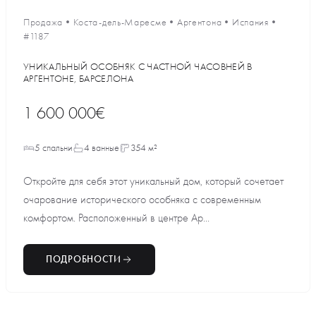
Продажа
•
Коста-дель-Маресме
•
Аргентона
•
Испания
•
#1187
УНИКАЛЬНЫЙ ОСОБНЯК С ЧАСТНОЙ ЧАСОВНЕЙ В
АРГЕНТОНЕ, БАРСЕЛОНА
1 600 000€
5 спальни
4 ванные
354 м²
Откройте для себя этот уникальный дом, который сочетает
очарование исторического особняка с современным
комфортом. Расположенный в центре Ар...
ПОДРОБНОСТИ