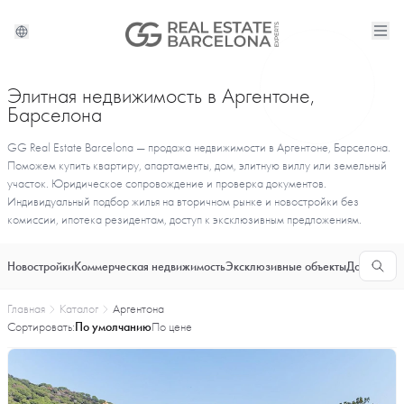
Элитная недвижимость в Аргентоне,
Барселона
GG Real Estate Barcelona — продажа недвижимости в Аргентоне, Барселона.
Поможем купить квартиру, апартаменты, дом, элитную виллу или земельный
участок. Юридическое сопровождение и проверка документов.
Индивидуальный подбор жилья на вторичном рынке и новостройки без
комиссии, ипотека резидентам, доступ к эксклюзивным предложениям.
Новостройки
Коммерческая недвижимость
Эксклюзивные объекты
Долгосроч
Главная
Каталог
Аргентона
Сортировать:
По умолчанию
По цене