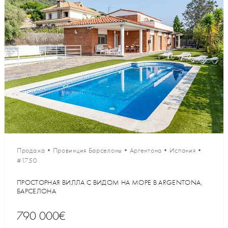
Продажа
•
Провинция Барселоны
•
Аргентона
•
Испания
•
#1750
ПРОСТОРНАЯ ВИЛЛА С ВИДОМ НА МОРЕ В ARGENTONA,
БАРСЕЛОНА
790 000€