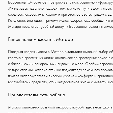
Барселоны. Он сочетает прекрасные пляжи, развитую инфрастру
Жизнь здесь идеально подходит тем, кто хочет купить дом у моря,
средиземноморским климатом и при этом оставаться рядом с де
Каталонии. Благодаря прямому железнодорожному сообщению и 
Матаро предлагает удобный доступ к Барселоне, сохраняя атмос
Рынок недвижимости в Матаро
Продажа недвижимости в Матаро охватывает широкий выбор объ
квартир в престижных жилых комплексах до просторных домов с 
с бассейнами и панорамными видами на море. Особым спросом 
четыре спальни, которые отлично подходят для семейного прожи
привлекают покупателей высоким уровнем комфорта и приватнос
востребованы среди тех, кто ищет доступное жильё с инвестици
Привлекательность района
Матаро отличается развитой инфраструктурой: здесь есть школы