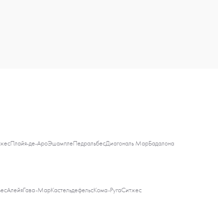
жес
Плайя-де-Аро
Эшампле
Педральбес
Диагональ Мар
Бадалона
ьес
Алейя
Гава-Мар
Кастельдефельс
Кома-Руга
Ситжес