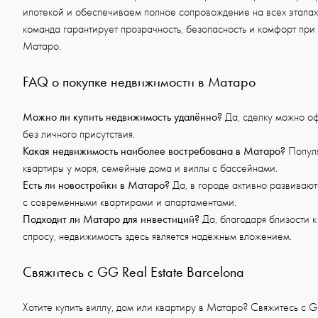
ипотекой и обеспечиваем полное сопровождение на всех этапах
команда гарантирует прозрачность, безопасность и комфорт при
Матаро.
FAQ о покупке недвижимости в Матаро
Можно ли купить недвижимость удалённо?
Да, сделку можно о
без личного присутствия.
Какая недвижимость наиболее востребована в Матаро?
Популя
квартиры у моря, семейные дома и виллы с бассейнами.
Есть ли новостройки в Матаро?
Да, в городе активно развиваю
с современными квартирами и апартаментами.
Подходит ли Матаро для инвестиций?
Да, благодаря близости 
спросу, недвижимость здесь является надёжным вложением.
Свяжитесь с GG Real Estate Barcelona
Хотите купить виллу, дом или квартиру в Матаро? Свяжитесь с GG