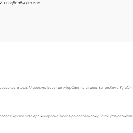
Мы подберём для вас
орада
Коста-дель-Маресме
Льорет-де-Мар
Сант-Кугат-дель-Вальес
Кома-Руга
Сит
орада
Жирона
Коста-дель-Маресме
Льорет-де-Мар
Тамариу
Сант-Кугат-дель-Вал