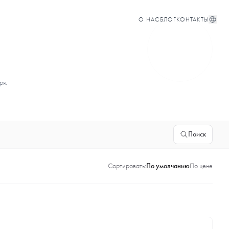
О НАС
БЛОГ
КОНТАКТЫ
ря.
Поиск
Сортировать:
По умолчанию
По цене