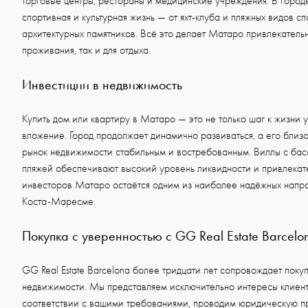
торговые центры, рестораны и медицинские учреждения. В город
спортивная и культурная жизнь — от яхт-клуба и пляжных видов с
архитектурных памятников. Всё это делает Матаро привлекательн
проживания, так и для отдыха.
Инвестиции в недвижимость
Купить дом или квартиру в Матаро — это не только шаг к жизни у
вложение. Город продолжает динамично развиваться, а его близо
рынок недвижимости стабильным и востребованным. Виллы с бас
пляжей обеспечивают высокий уровень ликвидности и привлекате
инвесторов Матаро остаётся одним из наиболее надёжных напр
Коста-Маресме.
Покупка с уверенностью с GG Real Estate Barcelo
GG Real Estate Barcelona более тридцати лет сопровождает поку
недвижимости. Мы представляем исключительно интересы клиент
соответствии с вашими требованиями, проводим юридическую п