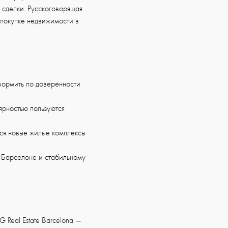
 сделки. Русскоговорящая
 покупке недвижимости в
формить по доверенности
рностью пользуются
тся новые жилые комплексы
к Барселоне и стабильному
 Real Estate Barcelona —