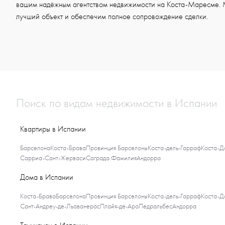
вашим надёжным агентством недвижимости на Коста-Маресме. 
лучший объект и обеспечим полное сопровождение сделки.
Поиск по видам недвижимости в Испании
Квартиры в Испании
Барселона
Коста-Брава
Провинция Барселоны
Коста-дель-Гарраф
Коста-Д
Сарриа-Сант-Жерваси
Саграда Фамилия
Андорра
Дома в Испании
Коста-Брава
Барселона
Провинция Барселоны
Коста-дель-Гарраф
Коста-Д
Сант-Андреу-де-Льаванерас
Плайя-де-Аро
Педральбес
Андорра