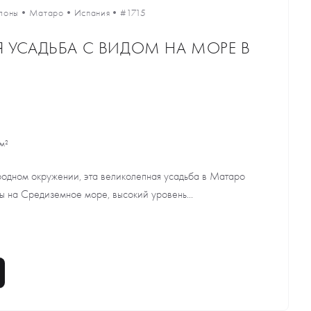
лоны
•
Матаро
•
Испания
•
#1715
 УСАДЬБА С ВИДОМ НА МОРЕ В
м²
родном окружении, эта великолепная усадьба в Матаро
ы на Средиземное море, высокий уровень...