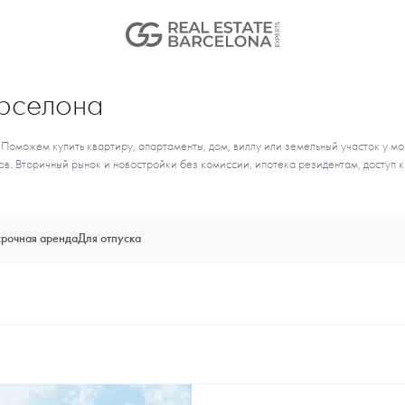
рселона
Поможем купить квартиру, апартаменты, дом, виллу или земельный участок у мо
. Вторичный рынок и новостройки без комиссии, ипотека резидентам, доступ к
рочная аренда
Для отпуска