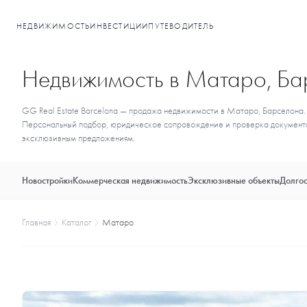
НЕДВИЖИМОСТЬ
ИНВЕСТИЦИИ
ПУТЕВОДИТЕЛЬ
Недвижимость в Матаро, Ба
GG Real Estate Barcelona — продажа недвижимости в Матаро, Барселона. 
Персональный подбор, юридическое сопровождение и проверка документов
эксклюзивным предложениям.
Новостройки
Коммерческая недвижимость
Эксклюзивные объекты
Долгос
Главная
Каталог
Матаро