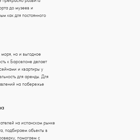
е прекрасно развита
порта до музеев и
ым как для постоянного
 моря, но и выгодное
сть к Барселоне делает
сейнами и квартиры у
льность для аренды. Для
авлений на побережье
na
пателей на испанском рынке
а, подбираем объекты в
роверку, помогаем с