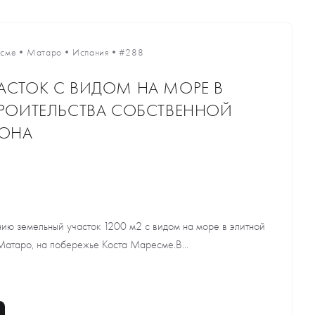
есме
•
Матаро
•
Испания
•
#288
АСТОК С ВИДОМ НА МОРЕ В
ТРОИТЕЛЬСТВА СОБСТВЕННОЙ
ЛОНА
ю земельный участок 1200 м2 с видом на море в элитной
Матаро, на побережье Коста Маресме.В...