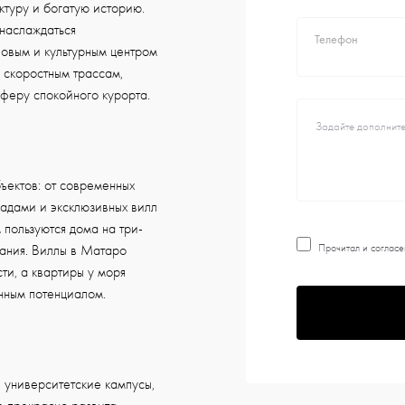
ктуру и богатую историю.
 наслаждаться
Телефон
ловым и культурным центром
скоростным трассам,
феру спокойного курорта.
ектов: от современных
садами и эксклюзивных вилл
пользуются дома на три-
Прочитал и согласе
вания. Виллы в Матаро
ти, а квартиры у моря
онным потенциалом.
, университетские кампусы,