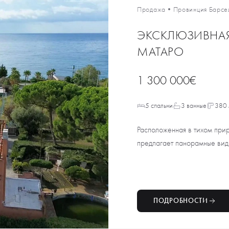
Продажа
•
Провинция Барсе
ЭКСКЛЮЗИВНАЯ
МАТАРО
1 300 000€
5 спальни
3 ванные
380 
Расположенная в тихом при
предлагает панорамные вид
ПОДРОБНОСТИ