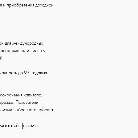
ия и приобретения доходной
ой для международных
 апартаменты и виллы у
й.
ходность до 9% годовых
.
сохранения капитала,
бережье. Показатели
овиями выбранного проекта.
еменный формат