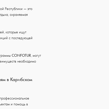
ой Республики — это
тдыха, охраняемая
ей, которые ищут
стиций с последующей
CONFOTUR
ограммы
, могут
преимуществ необходимо
иям в Карибском
 профессиональное
ъектам и помощь в