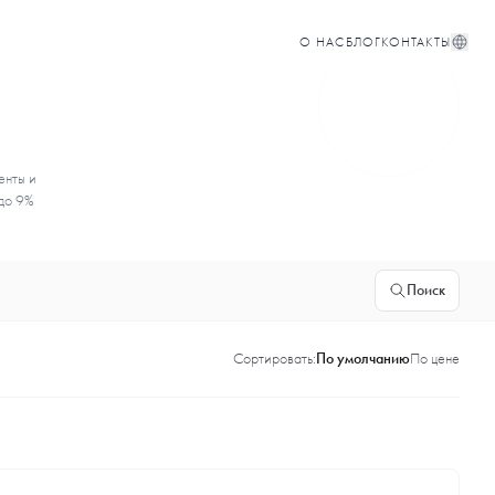
О НАС
БЛОГ
КОНТАКТЫ
енты и
 до 9%
Поиск
Сортировать:
По умолчанию
По цене