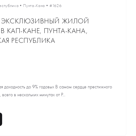
еспублика
•
Пунта-Кана
•
#1626
В ЭКСКЛЮЗИВНЫЙ ЖИЛОЙ
В КАП-КАНЕ, ПУНТА-КАНА,
АЯ РЕСПУБЛИКА
ая доходность до 9% годовых В самом сердце престижного
 всего в нескольких минутах от P...