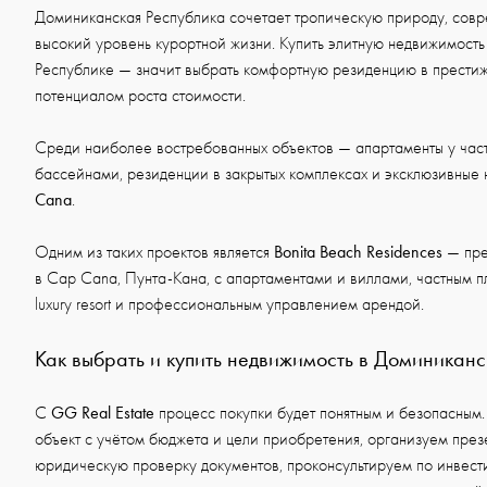
Доминиканская Республика сочетает тропическую природу, сов
высокий уровень курортной жизни. Купить элитную недвижимост
Республике — значит выбрать комфортную резиденцию в прести
потенциалом роста стоимости.
Среди наиболее востребованных объектов — апартаменты у част
бассейнами, резиденции в закрытых комплексах и эксклюзивные
Cana
.
Bonita Beach Residences
Одним из таких проектов является
— пре
в Cap Cana, Пунта-Кана, с апартаментами и виллами, частным 
luxury resort и профессиональным управлением арендой.
Как выбрать и купить недвижимость в Доминиканс
GG Real Estate
С
процесс покупки будет понятным и безопасным
объект с учётом бюджета и цели приобретения, организуем през
юридическую проверку документов, проконсультируем по инвест