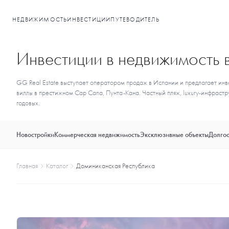
НЕДВИЖИМОСТЬ
ИНВЕСТИЦИИ
ПУТЕВОДИТЕЛЬ
Инвестиции в недвижимость 
GG Real Estate выступает оператором продаж в Испании и предлагает инв
виллы в престижном Cap Cana, Пунта-Кана. Частный пляж, luxury-инфраст
годовых.
Новостройки
Коммерческая недвижимость
Эксклюзивные объекты
Долгос
Главная
Каталог
Доминиканская Республика