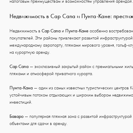
налоговым преимуществам и возможностям управления арендой.
Недвижимость в Cap Cana и Пунта-Кане: престиж
Cap Cana
Пунта-Кане
Недвижимость в
и
особенно востребован
покупателей. Эти районы привлекают развитой инфраструктурой,
международному аэропорту, пляжами мирового уровня, гольф-к
на курортную аренду.
Cap Cana
— эксклюзивный закрытый район с премиальными жил
пляжами и атмосферой приватного курорта.
Пунта-Кана
— один из самых известных туристических центров К
устойчивым потоком отдыхающих и широким выбором недвижимос
инвестиций.
Баваро
— популярная пляжная зона с развитой инфраструктурой
объектами для сдачи в аренду.