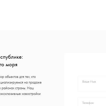
спублике:
го моря
р объектов для тех, кто
Ваше Имя
ециализируемся на продаже
х районах страны. Наш
 эксклюзивные новостройки
Телефон