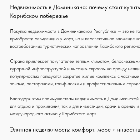
Недвижимость в Доминикана: почему стоит купить
Карибском побережье
Покупка недвижимости в Доминиканской Республике — это не то
приобрести резиденцию у моря, но и перспективное вложение ка
востребованных туристических направлений Карибского региона
Страна привлекает покупателей тёплым климатом, белоснежными
курортной инфраструктурой и высоким спросом на аренду недв
популярностью пользуются закрытые жилые комплексы с частными
зонами, ресторанами, гольф-полями и профессиональным серви
Благодаря этим преимуществам недвижимость в Доминиканской 
для отдыха и проживания, так и для инвестиций, сдачи в аренду 
международного актива у Карибского моря.
Элитная недвижимость: комфорт, море и инвести