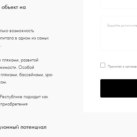
 объект на
лько возможность
питала в одном из самых
.
 пляжами, развитой
Прочитал и согласе
ижимости. Особой
 пляжами, бассейнами, spa-
сом.
Республике подходит как
и приобретения
ционный потенциал