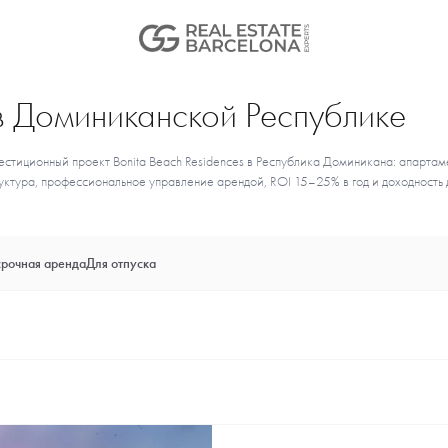
в Доминиканской Республике
естиционный проект Bonita Beach Residences в Республика Доминикана: апартам
руктура, профессиональное управление арендой, ROI 15–25% в год и доходность
рочная аренда
Для отпуска