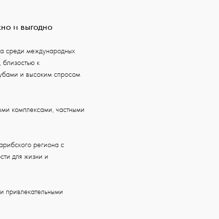
но и выгодно
а среди международных
 близостью к
лубами и высоким спросом
ыми комплексами, частными
арибского региона с
ти для жизни и
 и привлекательными