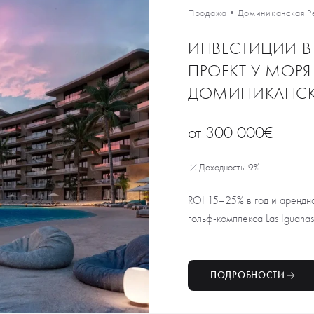
Продажа
•
Доминиканская Р
ИНВЕСТИЦИИ 
ПРОЕКТ У МОРЯ 
ДОМИНИКАНСК
от
300 000€
Доходность: 9%
ROI 15–25% в год и арендн
гольф-комплекса Las Iguanas,
ПОДРОБНОСТИ