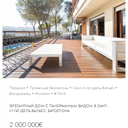
Продажа
•
Провинция Барселоны
•
Сант-Кугат-дель-Вальес
•
Вальдорейш
•
Испания
•
#1044
ЭЛЕГАНТНЫЙ ДОМ С ПАНОРАМНЫМ ВИДОМ В САНТ-
КУГАТ-ДЕЛЬ-ВАЛЬЕС, БАРСЕЛОНА
2 000 000€