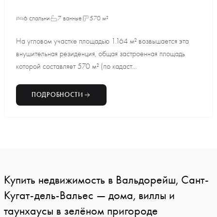
6 спальни
7 ванные
570 м²
На угловом участке площадью 1.164 м² возвышается эта
внушительная резиденция, общая застроенная площадь
которой составляет 570 м² (по кадаст...
ПОДРОБНОСТИ
Купить недвижимость в Вальдорейш, Сант-
Кугат-дель-Вальес — дома, виллы и
таунхаусы в зелёном пригороде