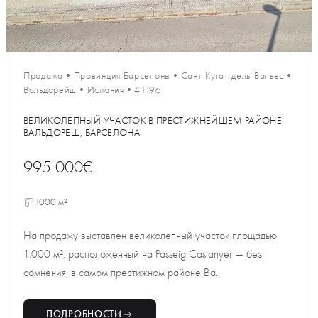
Продажа
•
Провинция Барселоны
•
Сант-Кугат-дель-Вальес
•
Вальдорейш
•
Испания
•
#1196
ВЕЛИКОЛЕПНЫЙ УЧАСТОК В ПРЕСТИЖНЕЙШЕМ РАЙОНЕ
ВАЛЬДОРЕШ, БАРСЕЛОНА
995 000€
1000 м²
На продажу выставлен великолепный участок площадью
1.000 м², расположенный на Passeig Castanyer — без
сомнения, в самом престижном районе Ва...
ПОДРОБНОСТИ