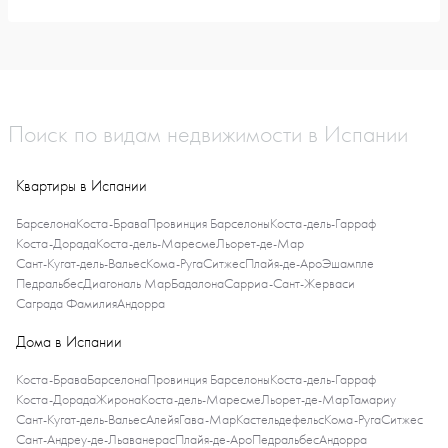
Поиск по видам недвижимости в Испании
Квартиры в Испании
Барселона
Коста-Брава
Провинция Барселоны
Коста-дель-Гарраф
Коста-Дорада
Коста-дель-Маресме
Льорет-де-Мар
Сант-Кугат-дель-Вальес
Кома-Руга
Ситжес
Плайя-де-Аро
Эшампле
Педральбес
Диагональ Мар
Бадалона
Сарриа-Сант-Жерваси
Саграда Фамилия
Андорра
Дома в Испании
Коста-Брава
Барселона
Провинция Барселоны
Коста-дель-Гарраф
Коста-Дорада
Жирона
Коста-дель-Маресме
Льорет-де-Мар
Тамариу
Сант-Кугат-дель-Вальес
Алейя
Гава-Мар
Кастельдефельс
Кома-Руга
Ситжес
Сант-Андреу-де-Льаванерас
Плайя-де-Аро
Педральбес
Андорра