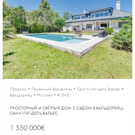
Продажа
•
Провинция Барселоны
•
Сант-Кугат-дель-Вальес
•
Вальдорейш
•
Испания
•
#1545
ПРОСТОРНЫЙ И СВЕТЛЫЙ ДОМ С САДОМ В ВАЛЬДОРЕЙШ,
САН-КУГАТ-ДЕЛЬ-ВАЛЬЕС
1 550 000€