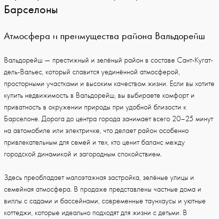
Барселоны
Атмосфера и преимущества района Вальдорейш
Вальдорейш — престижный и зелёный район в составе Сант-Кугат-
дель-Вальес, который славится уединённой атмосферой,
просторными участками и высоким качеством жизни. Если вы хотите
купить недвижимость в Вальдорейш, вы выбираете комфорт и
приватность в окружении природы при удобной близости к
Барселоне. Дорога до центра города занимает всего 20–25 минут
на автомобиле или электричке, что делает район особенно
привлекательным для семей и тех, кто ценит баланс между
городской динамикой и загородным спокойствием.
Здесь преобладает малоэтажная застройка, зелёные улицы и
семейная атмосфера. В продаже представлены частные дома и
виллы с садами и бассейнами, современные таунхаусы и уютные
коттеджи, которые идеально подходят для жизни с детьми. В