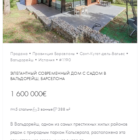
Продажа
•
Провинция Барселоны
•
Сант-Кугат-дель-Вальес
•
Вальдорейш
•
Испания
•
#1190
ЭЛЕГАНТНЫЙ СОВРЕМЕННЫЙ ДОМ С САДОМ В
ВАЛЬДОРЕЙШ, БАРСЕЛОНА
1 600 000€
5 спальни
3 ванные
388 м²
В Вальдорейш, одном из самых престижных жилых районов
рядом с природным парком Кольсерола, расположена эта