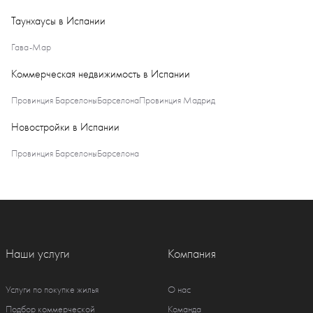
Таунхаусы в Испании
Гава-Мар
Коммерческая недвижимость в Испании
Провинция Барселоны
Барселона
Провинция Мадрид
Новостройки в Испании
Провинция Барселоны
Барселона
Наши услуги
Компания
Услуги по покупке жилья
О нас
Подбор коммерческой
Команда