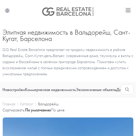
Элитная недвижимость в Вальдорейш, Сант-
Кугат, Барселона
GG Real Estate Barcelona предлагает на продажу недвижимость в районе
Вальдорейш, Сант-Кугат-дель-Вальес: современные дома, таунхаусы и виллы с
садами и бассейнами в зелёном пригороде Барселоны. Помогаем купить
эксклюзивное жильё с полным юридическим сопровождением и доступом к
уникальным предложениям.
Новостройки
Коммерческая недвижимость
Эксклюзивные объекты
Долгосроч
Главная
Каталог
Вальдорейш
Сортировать:
По умолчанию
По цене