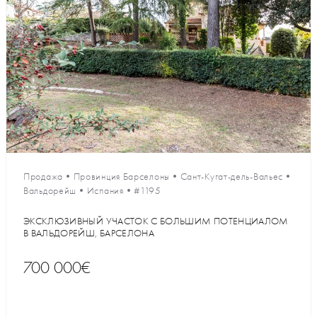
Продажа
•
Провинция Барселоны
•
Сант-Кугат-дель-Вальес
•
Вальдорейш
•
Испания
•
#1195
ЭКСКЛЮЗИВНЫЙ УЧАСТОК С БОЛЬШИМ ПОТЕНЦИАЛОМ
В ВАЛЬДОРЕЙШ, БАРСЕЛОНА
700 000€