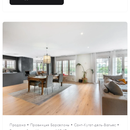
Продажа
•
Провинция Барселоны
•
Сант-Кугат-дель-Вальес
•