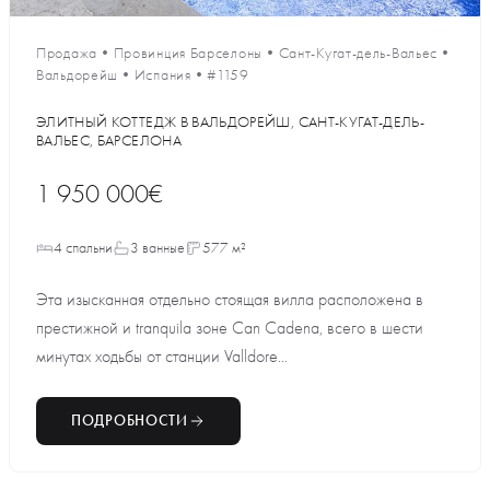
Продажа
•
Провинция Барселоны
•
Сант-Кугат-дель-Вальес
•
Вальдорейш
•
Испания
•
#1159
ЭЛИТНЫЙ КОТТЕДЖ В ВАЛЬДОРЕЙШ, САНТ-КУГАТ-ДЕЛЬ-
ВАЛЬЕС, БАРСЕЛОНА
1 950 000€
4 спальни
3 ванные
577 м²
Эта изысканная отдельно стоящая вилла расположена в
престижной и tranquila зоне Can Cadena, всего в шести
минутах ходьбы от станции Valldore...
ПОДРОБНОСТИ