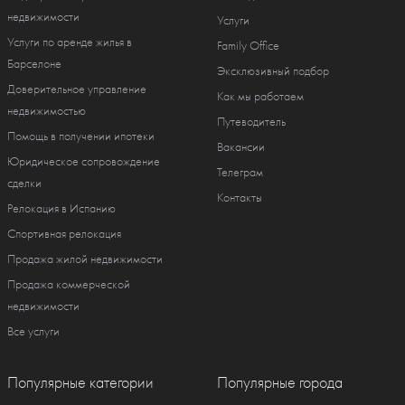
недвижимости
Услуги
Услуги по аренде жилья в
Family Office
Барселоне
Эксклюзивный подбор
Доверительное управление
Как мы работаем
недвижимостью
Путеводитель
Помощь в получении ипотеки
Вакансии
Юридическое сопровождение
Телеграм
сделки
Контакты
Релокация в Испанию
Спортивная релокация
Продажа жилой недвижимости
Продажа коммерческой
недвижимости
Все услуги
Популярные категории
Популярные города