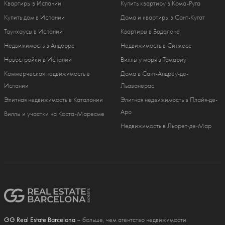
Квартиры в Испании
Купить квартиру в Кома-Руга
Купить дом в Испании
Дома и квартиры в Сант-Кугат
Таунхаусы в Испании
Квартиры в Бадалоне
Недвижимость в Андорре
Недвижимость в Ситжесе
Новостройки в Испании
Виллы у моря в Тамариу
Коммерческая недвижимость в
Дома в Сант-Андреу-де-
Испании
Льаванерас
Элитная недвижимость в Каталонии
Элитная недвижимость в Плайя-де-
Аро
Виллы и участки на Коста-Маресме
Недвижимость в Льорет-де-Мар
GG Real Estate Barcelona
– больше, чем агентство недвижимости.