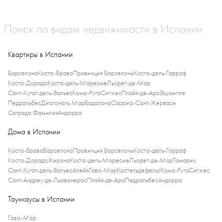
Поиск по видам недвижимости в Испании
Квартиры в Испании
Барселона
Коста-Брава
Провинция Барселоны
Коста-дель-Гарраф
Коста-Дорада
Коста-дель-Маресме
Льорет-де-Мар
Сант-Кугат-дель-Вальес
Кома-Руга
Ситжес
Плайя-де-Аро
Эшампле
Педральбес
Диагональ Мар
Бадалона
Сарриа-Сант-Жерваси
Саграда Фамилия
Андорра
Дома в Испании
Коста-Брава
Барселона
Провинция Барселоны
Коста-дель-Гарраф
Коста-Дорада
Жирона
Коста-дель-Маресме
Льорет-де-Мар
Тамариу
Сант-Кугат-дель-Вальес
Алейя
Гава-Мар
Кастельдефельс
Кома-Руга
Ситжес
Сант-Андреу-де-Льаванерас
Плайя-де-Аро
Педральбес
Андорра
Таунхаусы в Испании
Гава-Мар