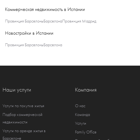
Коммерческая недвижимость в Испании
Провинция Барселоны
Барселона
Провинция Мадрид
Новостройки в Испании
Провинция Барселоны
Барселона
Наши услуги
Компания
Услуги по покупке жилья
О нас
Подбор коммерческой
Команда
недвижимости
Услуги
Услуги по аренде жилья в
Family Office
Барселоне