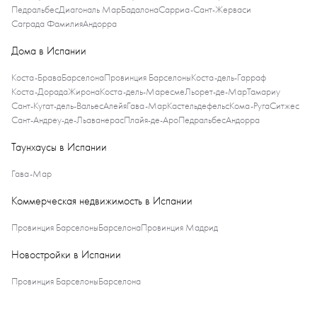
Педральбес
Диагональ Мар
Бадалона
Сарриа-Сант-Жерваси
Саграда Фамилия
Андорра
Дома в Испании
Коста-Брава
Барселона
Провинция Барселоны
Коста-дель-Гарраф
Коста-Дорада
Жирона
Коста-дель-Маресме
Льорет-де-Мар
Тамариу
Сант-Кугат-дель-Вальес
Алейя
Гава-Мар
Кастельдефельс
Кома-Руга
Ситжес
Сант-Андреу-де-Льаванерас
Плайя-де-Аро
Педральбес
Андорра
Таунхаусы в Испании
Гава-Мар
Коммерческая недвижимость в Испании
Провинция Барселоны
Барселона
Провинция Мадрид
Новостройки в Испании
Провинция Барселоны
Барселона