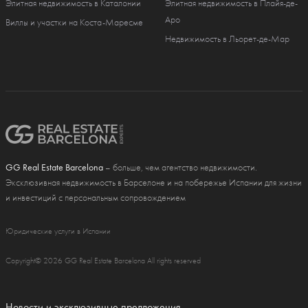
Элитная недвижимость в Каталонии
Элитная недвижимость в Плайя-де-
Аро
Виллы и участки на Коста-Маресме
Недвижимость в Льорет-де-Мар
GG Real Estate Barcelona
– больше, чем агентство недвижимости.
Эксклюзивная недвижимость в Барселоне и на побережье Испании для жизни
и инвестиций с персональным сопровождением
Юридические услуги в Испании
Copyright© 2026 GG Real Estate Barcelona All rights reserved
Новости и эксклюзивные предложения