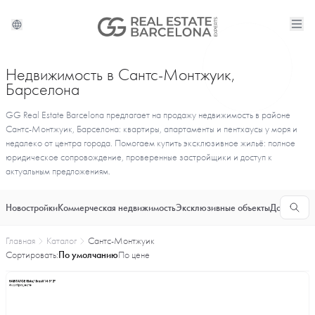
Недвижимость в Сантс-Монтжуик,
Барселона
GG Real Estate Barcelona предлагает на продажу недвижимость в районе
Сантс-Монтжуик, Барселона: квартиры, апартаменты и пентхаусы у моря и
недалеко от центра города. Помогаем купить эксклюзивное жильё: полное
юридическое сопровождение, проверенные застройщики и доступ к
актуальным предложениям.
Новостройки
Коммерческая недвижимость
Эксклюзивные объекты
Долгосроч
Главная
Каталог
Сантс-Монтжуик
Сортировать:
По умолчанию
По цене