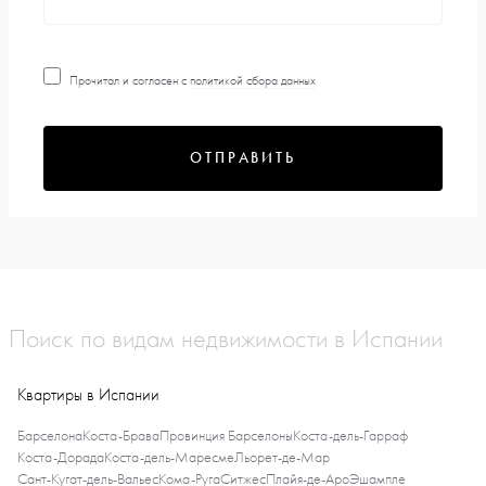
Прочитал и согласен с
политикой сбора данных
ОТПРАВИТЬ
Поиск по видам недвижимости в Испании
Квартиры в Испании
Барселона
Коста-Брава
Провинция Барселоны
Коста-дель-Гарраф
Коста-Дорада
Коста-дель-Маресме
Льорет-де-Мар
Сант-Кугат-дель-Вальес
Кома-Руга
Ситжес
Плайя-де-Аро
Эшампле