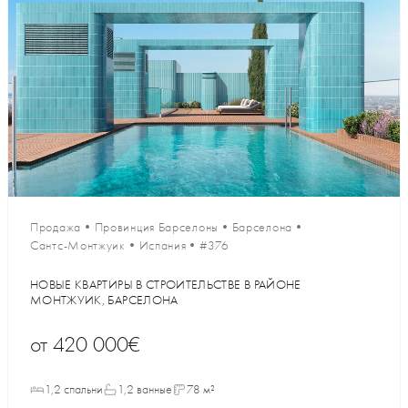
Продажа
•
Провинция Барселоны
•
Барселона
•
Сантс-Монтжуик
•
Испания
•
#376
НОВЫЕ КВАРТИРЫ В СТРОИТЕЛЬСТВЕ В РАЙОНЕ
МОНТЖУИК, БАРСЕЛОНА
от
420 000€
1,2 спальни
1,2 ванные
78 м²