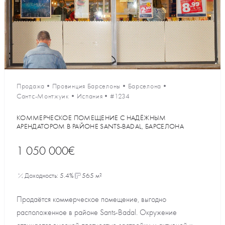
Продажа
•
Провинция Барселоны
•
Барселона
•
Сантс-Монтжуик
•
Испания
•
#1234
КОММЕРЧЕСКОЕ ПОМЕЩЕНИЕ С НАДЁЖНЫМ
АРЕНДАТОРОМ В РАЙОНЕ SANTS-BADAL, БАРСЕЛОНА
1 050 000€
Доходность: 5.4%
565 м²
Продаётся коммерческое помещение, выгодно
расположенное в районе Sants-Badal. Окружение