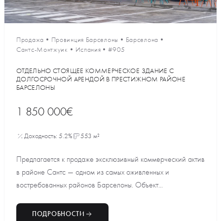
Продажа
•
Провинция Барселоны
•
Барселона
•
Сантс-Монтжуик
•
Испания
•
#905
ОТДЕЛЬНО СТОЯЩЕЕ КОММЕРЧЕСКОЕ ЗДАНИЕ С
ДОЛГОСРОЧНОЙ АРЕНДОЙ В ПРЕСТИЖНОМ РАЙОНЕ
БАРСЕЛОНЫ
1 850 000€
Доходность: 5.2%
553 м²
Предлагается к продаже эксклюзивный коммерческий актив
в районе Сантс — одном из самых оживленных и
востребованных районов Барселоны. Объект...
ПОДРОБНОСТИ