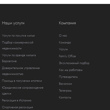
Наши услуги
Компания
Услуги по покупке жилья
О нас
Подбор коммерческой
Команда
недвижимости
Услуги
Услуги по аренде жилья в
Family Office
Барселоне
Эксклюзивный подбор
Доверительное управление
Как мы работаем
недвижимостью
Путеводитель
Помощь в получении ипотеки
Вакансии
Юридическое сопровождение
Телеграм
сделки
Контакты
Релокация в Испанию
Спортивная релокация