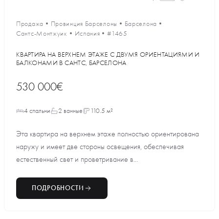
Продажа
•
Провинция Барселоны
•
Барселона
•
Сантс-Монтжуик
•
Испания
•
#1465
КВАРТИРА НА ВЕРХНЕМ ЭТАЖЕ С ДВУМЯ ОРИЕНТАЦИЯМИ И
БАЛКОНАМИ В САНТС, БАРСЕЛОНА
530 000€
4 спальни
2 ванные
110.5 м²
Эта квартира на верхнем этаже полностью ориентирована
наружу и имеет две стороны освещения, обеспечивая
естественный свет и проветривание в...
ПОДРОБНОСТИ